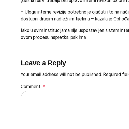
„desna ruka“ trebaju biti upravo interni revizori da bi š
– Ulogu interne revizije potrebno je ojačati i to na nači
dostupni drugim nadležnim tijelima – kazala je Obhođa
Iako u svim institucijama nije uspostavljen sistem inter
ovom procesu napretka ipak ima.
Leave a Reply
Your email address will not be published. Required fie
Comment
*