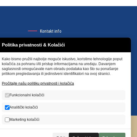
Kontakt info
Društvene mreže
Politika privatnosti & Kolačići
Možete pogledati našu prezentaciju na
društvenim mrežama ili stupiti u kontakt.
Kako bismo pružili najbolje moguće iskustvo, koristimo tehnologije poput
kolačića za pohranu i/ili pristup informacijama na uređaju. Davanjem
saglasnosti omogućavate nam obradu podataka kao što su ponašanje
prilikom pregledavanja ili jedinstveni identifikatori na ovoj stranici.
Pročitajte našu politiku privatnosti i kolačića
Funkcionalni kolačići
Analitički kolačići
Marketing kolačići
aši komitenti
Blog
Kontakt
Politika privatnosti