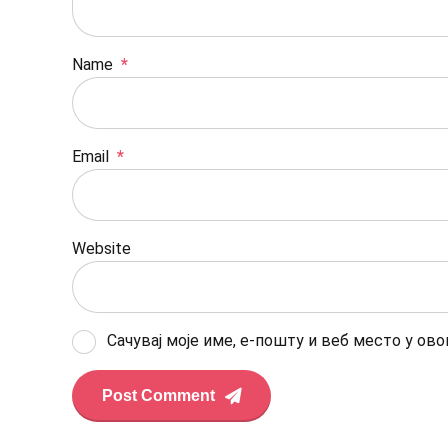
Name
*
Email
*
Website
Сачувај моје име, е-пошту и веб место у ов
Post Comment