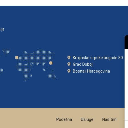
ija
Krnjinske srpske brigade 80
Grad Doboj
Bosna i Hercegovina
Početna
Usluge
Naš tim
N