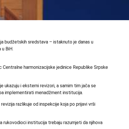
šenja budžetskih sredstava – istaknuto je danas u
a u BiH.
lac Centralne harmonizacijske jedinice Republike Srpske
 ukazuju i eksterni revizori, a samim tim jača se
reba implementirati menadžment institucija.
izija razlikuje od inspekcije koja po prijavi vrši
 rukovodioci institucija trebaju razumjeti da njihova