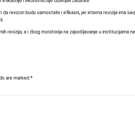
to efikasnije i ekonomičnije obavljali zadatke.
n da revizori budu samostalni i efikasni, jer interna revizija ima s
š.
nih revizija, a i zbog moratorija na zapošljavanje u institucijama n
lds are marked *