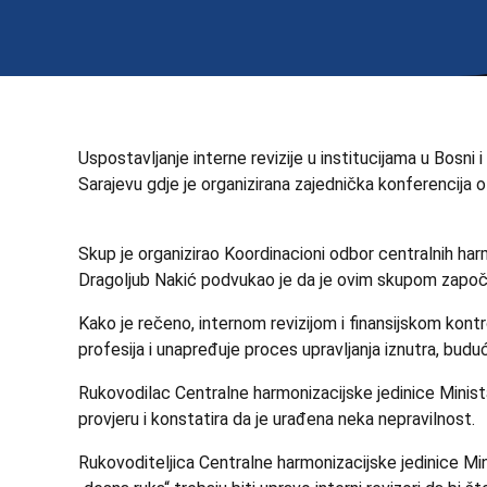
Uspostavljanje interne revizije u institucijama u Bosni 
Sarajevu gdje je organizirana zajednička konferencija o i
Skup je organizirao Koordinacioni odbor centralnih har
Dragoljub Nakić podvukao je da je ovim skupom započeo
Kako je rečeno, internom revizijom i finansijskom kont
profesija i unapređuje proces upravljanja iznutra, budu
Rukovodilac Centralne harmonizacijske jedinice Ministars
provjeru i konstatira da je urađena neka nepravilnost.
Rukovoditeljica Centralne harmonizacijske jedinice Mini