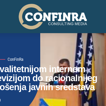
ConFinRa
valitetnijom internom
evizijom do racionalnijeg
rošenja javnih sredstava
0