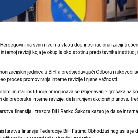
i Hercegovini na svim nivoima vlasti doprinosi racionalizaciji tro
nternoj reviziji koja je okupila oko stotinu predstavnika institucij
monizacijskih jedinica u BiH, a predsjedavajući Odbora i rukovodi
 proces promoviranja interne revizije i njene važnosti.
rolom unutar institucija omogućava se izbjegavanje grešaka na koje
ći da preporuke interne revizije, definiranjem akcionih planova, t
tva finansija i trezora BiH Ranko Šakota kazao je da se interna rev
starstva finansija Federacije BiH Fatima Obhodžaš naglasila je da