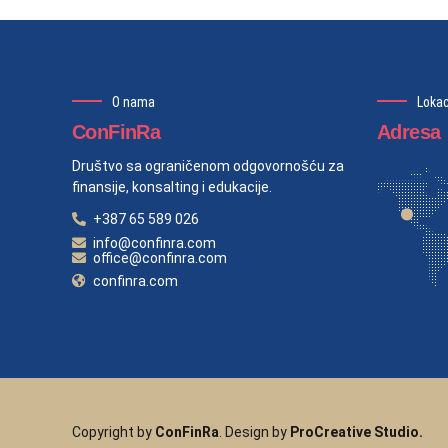
O nama
Lokac
ConFinRa
Adresa
Društvo sa ograničenom odgovornošću za
finansije, konsalting i edukacije.
+387 65 589 026
info@confinra.com
office@confinra.com
confinra.com
Copyright by
ConFinRa
. Design by
ProCreative Studio.