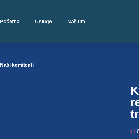
Početna
Usluge
Naš tim
Naši komitenti
K
r
t